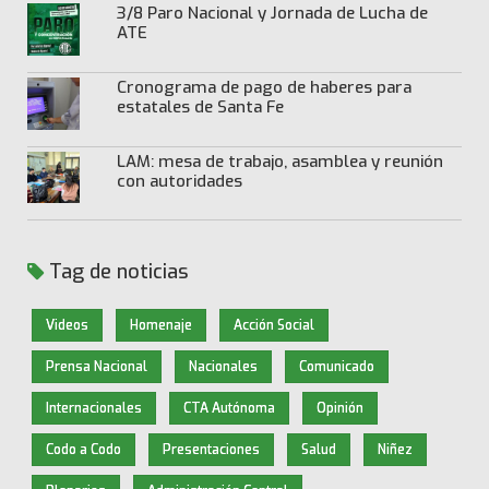
3/8 Paro Nacional y Jornada de Lucha de
ATE
Cronograma de pago de haberes para
estatales de Santa Fe
LAM: mesa de trabajo, asamblea y reunión
con autoridades
Tag de noticias
Videos
Homenaje
Acción Social
Prensa Nacional
Nacionales
Comunicado
Internacionales
CTA Autónoma
Opinión
Codo a Codo
Presentaciones
Salud
Niñez