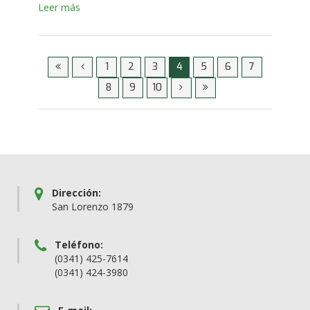
Leer más
1
2
3
4
5
6
7
8
9
10
Dirección:
San Lorenzo 1879
Teléfono:
(0341) 425-7614
(0341) 424-3980