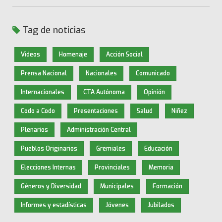
Tag de noticias
Videos
Homenaje
Acción Social
Prensa Nacional
Nacionales
Comunicado
Internacionales
CTA Autónoma
Opinión
Codo a Codo
Presentaciones
Salud
Niñez
Plenarios
Administración Central
Pueblos Originarios
Gremiales
Educación
Elecciones Internas
Provinciales
Memoria
Géneros y Diversidad
Municipales
Formación
Informes y estadísticas
Jóvenes
Jubilados