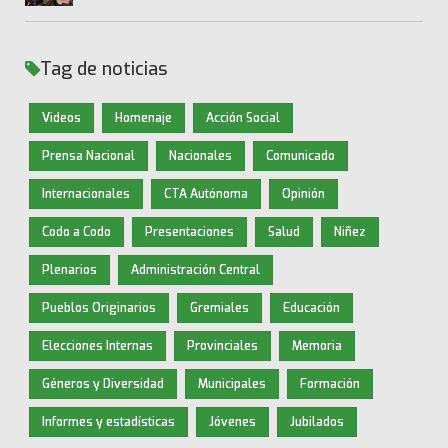
Tag de noticias
Videos
Homenaje
Acción Social
Prensa Nacional
Nacionales
Comunicado
Internacionales
CTA Autónoma
Opinión
Codo a Codo
Presentaciones
Salud
Niñez
Plenarios
Administración Central
Pueblos Originarios
Gremiales
Educación
Elecciones Internas
Provinciales
Memoria
Géneros y Diversidad
Municipales
Formación
Informes y estadísticas
Jóvenes
Jubilados