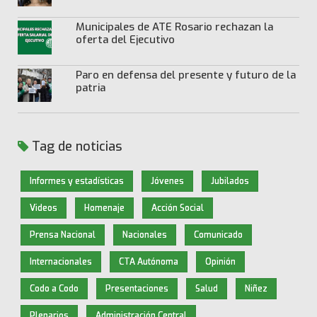
Municipales de ATE Rosario rechazan la
oferta del Ejecutivo
Paro en defensa del presente y futuro de la
patria
Tag de noticias
Informes y estadísticas
Jóvenes
Jubilados
Videos
Homenaje
Acción Social
Prensa Nacional
Nacionales
Comunicado
Internacionales
CTA Autónoma
Opinión
Codo a Codo
Presentaciones
Salud
Niñez
Plenarios
Administración Central