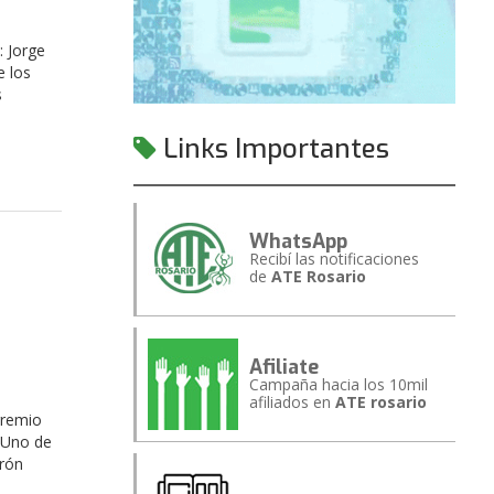
: Jorge
e los
s
Links Importantes
WhatsApp
Recibí las notificaciones
de
ATE Rosario
Afiliate
Campaña hacia los 10mil
afiliados en
ATE rosario
gremio
. Uno de
irón