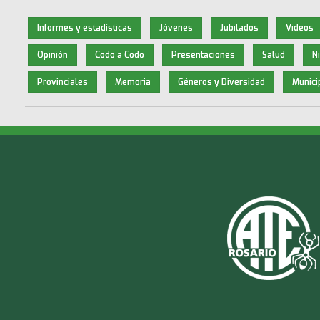
Informes y estadísticas
Jóvenes
Jubilados
Videos
Opinión
Codo a Codo
Presentaciones
Salud
N
Provinciales
Memoria
Géneros y Diversidad
Munici