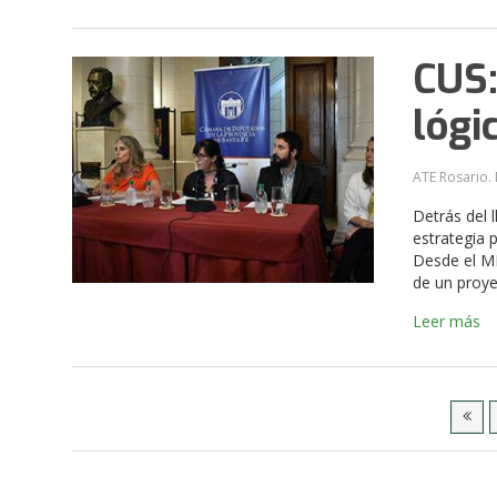
CUS:
lógi
ATE Rosario. 
Detrás del 
estrategia 
Desde el MD
de un proye
Leer más