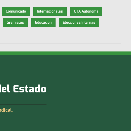
Comunicado
Internacionales
CTA Autónoma
Gremiales
Educación
Elecciones Internas
del Estado
ndical.