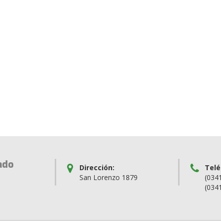
ado
Dirección:
Telé
San Lorenzo 1879
(034
(034