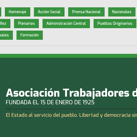
Homenaje
Acción Social
Prensa Nacional
Nacionales
iñez
Plenarios
Administración Central
Pueblos Originarios
pales
Formación
Asociación Trabajadores 
FUNDADA EL 15 DE ENERO DE 1925
El Estado al servicio del pueblo. Libertad y democracia si