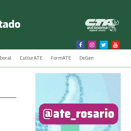
stado
aboral
CulturATE
FormATE
DeGen