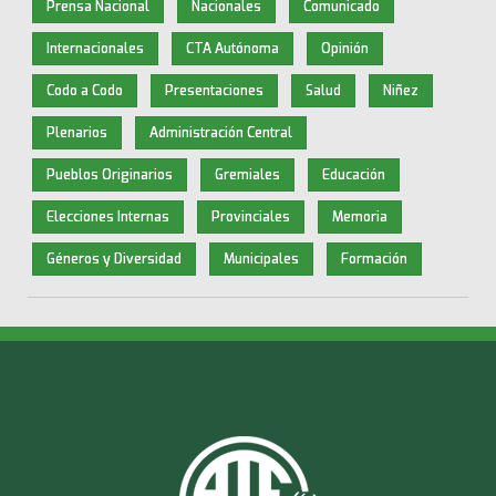
Prensa Nacional
Nacionales
Comunicado
Internacionales
CTA Autónoma
Opinión
Codo a Codo
Presentaciones
Salud
Niñez
Plenarios
Administración Central
Pueblos Originarios
Gremiales
Educación
Elecciones Internas
Provinciales
Memoria
Géneros y Diversidad
Municipales
Formación