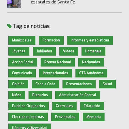
estatales de Santa Fe
Tag de noticias
Municipales
Formación
Informes y estadísticas
Jóvenes
Jubilados
Videos
Homenaje
Acción Social
Prensa Nacional
Nacionales
Comunicado
Internacionales
CTA Autónoma
Opinión
Codo a Codo
Presentaciones
Salud
Niñez
Plenarios
Administración Central
Pueblos Originarios
Gremiales
Educación
Elecciones Internas
Provinciales
Memoria
Géneros y Diversidad