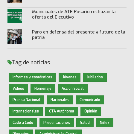
Municipales de ATE Rosario rechazan la
oferta del Ejecutivo
Paro en defensa del presente y futuro de la
patria
Tag de noticias
Informes y estadísticas
Jóvenes
Jubilados
Videos
Homenaje
Acción Social
Prensa Nacional
Nacionales
Comunicado
Internacionales
CTA Autónoma
Opinión
Codo a Codo
Presentaciones
Salud
Niñez
Plenarios
Administración Central