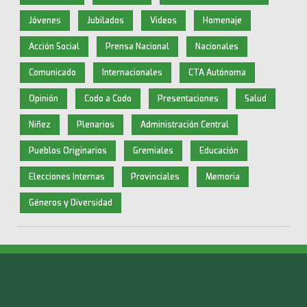
Jóvenes
Jubilados
Videos
Homenaje
Acción Social
Prensa Nacional
Nacionales
Comunicado
Internacionales
CTA Autónoma
Opinión
Codo a Codo
Presentaciones
Salud
Niñez
Plenarios
Administración Central
Pueblos Originarios
Gremiales
Educación
Elecciones Internas
Provinciales
Memoria
Géneros y Diversidad