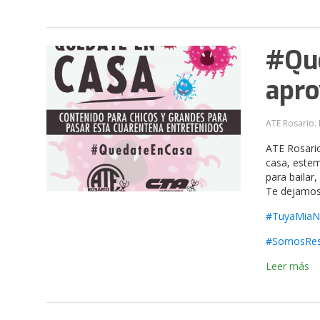
#Que
apro
ATE Rosario. 
ATE Rosario
casa, este
para bailar
Te dejamos 
#TuyaMiaNu
#SomosRes
Leer más