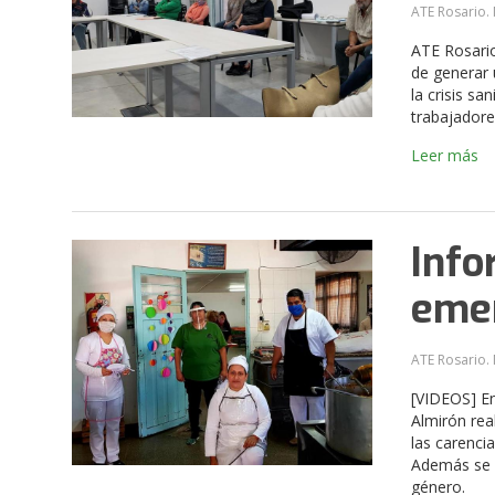
ATE Rosario. 
ATE Rosario
de generar 
la crisis sa
trabajadore
Leer más
Info
emer
ATE Rosario. 
[VIDEOS] En
Almirón rea
las carencia
Además se re
género.