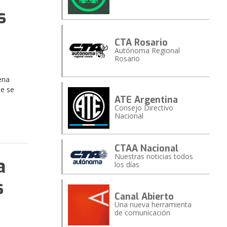
s
CTA Rosario
Autónoma Regional
Rosario
ena
ue se
ATE Argentina
Consejo Directivo
Nacional
CTAA Nacional
Nuestras noticias todos
a
los días
s
Canal Abierto
Una nueva herramienta
de comunicación