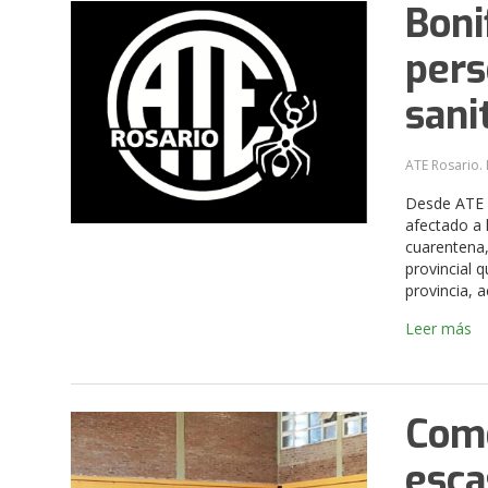
Boni
pers
sani
ATE Rosario. 
Desde ATE 
afectado a 
cuarentena
provincial 
provincia, a
Leer más
Come
esca