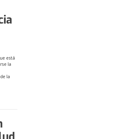
cia
ue está
rse la
de la
n
lud