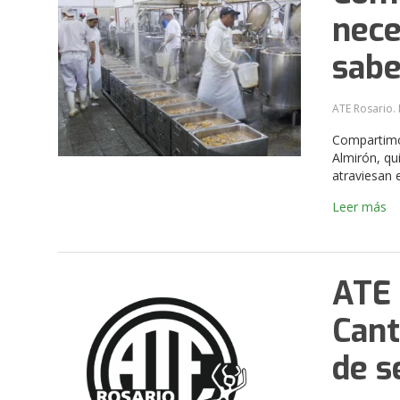
nece
sab
ATE Rosario. 
Compartimos
Almirón, qui
atraviesan 
Leer más
ATE 
Cant
de s