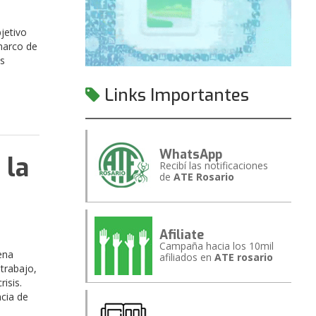
jetivo
marco de
os
Links Importantes
WhatsApp
 la
Recibí las notificaciones
de
ATE Rosario
Afiliate
Campaña hacia los 10mil
ena
afiliados en
ATE rosario
 trabajo,
risis.
ncia de