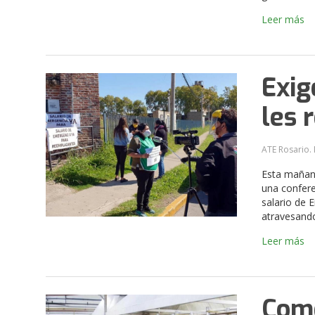
Leer más
Exig
les 
ATE Rosario. 
Esta mañana
una confere
salario de 
atravesando 
Leer más
Come