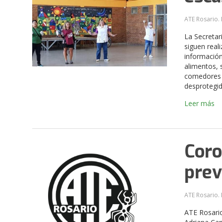
ATE Rosario. 
La Secretar
siguen real
información
alimentos, 
comedores 
desprotegid
Leer más
Coro
prev
ATE Rosario. 
ATE Rosario