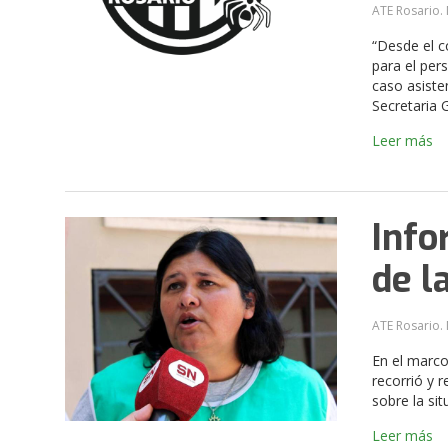
ATE Rosario. 
“Desde el c
para el per
caso asisten
Secretaria 
Leer más
Info
de l
ATE Rosario. 
En el marco
recorrió y 
sobre la si
Leer más