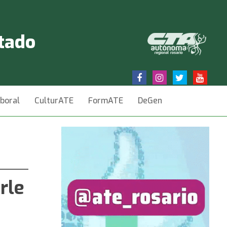
stado
aboral
CulturATE
FormATE
DeGen
rle