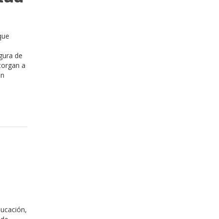
que
gura de
otorgan a
en
ducación,