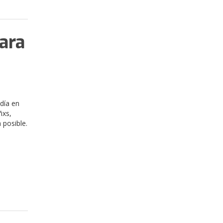
ara
día en
ñxs,
 posible.