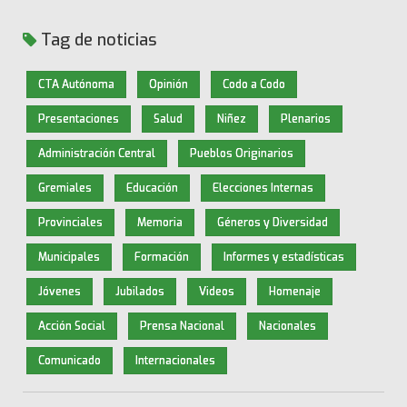
Tag de noticias
CTA Autónoma
Opinión
Codo a Codo
Presentaciones
Salud
Niñez
Plenarios
Administración Central
Pueblos Originarios
Gremiales
Educación
Elecciones Internas
Provinciales
Memoria
Géneros y Diversidad
Municipales
Formación
Informes y estadísticas
Jóvenes
Jubilados
Videos
Homenaje
Acción Social
Prensa Nacional
Nacionales
Comunicado
Internacionales