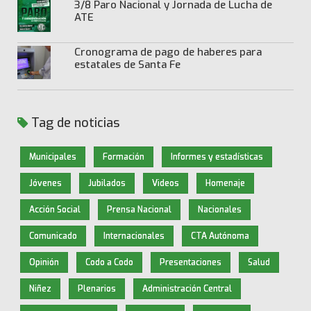
3/8 Paro Nacional y Jornada de Lucha de
ATE
Cronograma de pago de haberes para
estatales de Santa Fe
Tag de noticias
Municipales
Formación
Informes y estadísticas
Jóvenes
Jubilados
Videos
Homenaje
Acción Social
Prensa Nacional
Nacionales
Comunicado
Internacionales
CTA Autónoma
Opinión
Codo a Codo
Presentaciones
Salud
Niñez
Plenarios
Administración Central