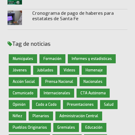
Cronograma de pago de haberes para
estatales de Santa Fe
Tag de noticias
Municipales
Formación
Informes y estadísticas
Jóvenes
Jubilados
Videos
Homenaje
Acción Social
Prensa Nacional
Nacionales
Comunicado
Internacionales
CTA Autónoma
Opinión
Codo a Codo
Presentaciones
Salud
Niñez
Plenarios
Administración Central
Pueblos Originarios
Gremiales
Educación