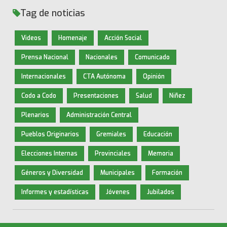
Tag de noticias
Videos
Homenaje
Acción Social
Prensa Nacional
Nacionales
Comunicado
Internacionales
CTA Autónoma
Opinión
Codo a Codo
Presentaciones
Salud
Niñez
Plenarios
Administración Central
Pueblos Originarios
Gremiales
Educación
Elecciones Internas
Provinciales
Memoria
Géneros y Diversidad
Municipales
Formación
Informes y estadísticas
Jóvenes
Jubilados