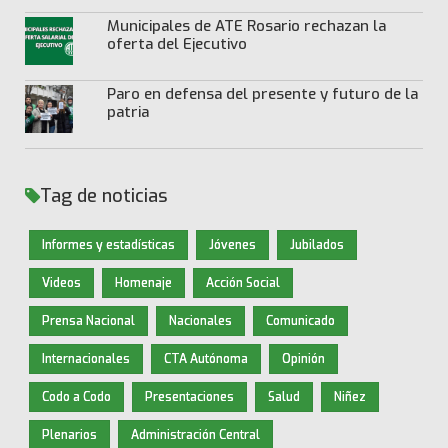
Municipales de ATE Rosario rechazan la
oferta del Ejecutivo
Paro en defensa del presente y futuro de la
patria
Tag de noticias
Informes y estadísticas
Jóvenes
Jubilados
Videos
Homenaje
Acción Social
Prensa Nacional
Nacionales
Comunicado
Internacionales
CTA Autónoma
Opinión
Codo a Codo
Presentaciones
Salud
Niñez
Plenarios
Administración Central