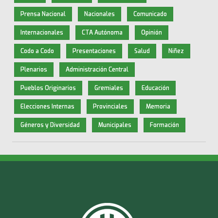
Prensa Nacional
Nacionales
Comunicado
Internacionales
CTA Autónoma
Opinión
Codo a Codo
Presentaciones
Salud
Niñez
Plenarios
Administración Central
Pueblos Originarios
Gremiales
Educación
Elecciones Internas
Provinciales
Memoria
Géneros y Diversidad
Municipales
Formación