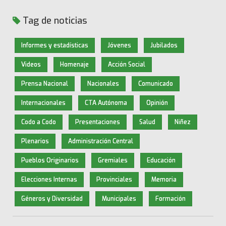
Tag de noticias
Informes y estadísticas
Jóvenes
Jubilados
Videos
Homenaje
Acción Social
Prensa Nacional
Nacionales
Comunicado
Internacionales
CTA Autónoma
Opinión
Codo a Codo
Presentaciones
Salud
Niñez
Plenarios
Administración Central
Pueblos Originarios
Gremiales
Educación
Elecciones Internas
Provinciales
Memoria
Géneros y Diversidad
Municipales
Formación