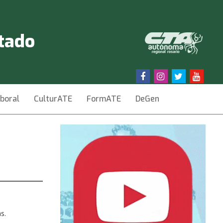
stado
aboral
CulturATE
FormATE
DeGen
s.