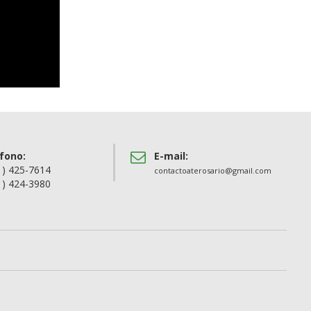
fono:
E-mail:
1) 425-7614
contactoaterosario@gmail.com
1) 424-3980