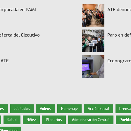
ncorporada en PAMI
ATE denunci
oferta del Ejecutivo
Paro en def
de ATE
Cronograma
nes
Jubilados
Videos
Homenaje
Acción Social
Prensa
Salud
Niñez
Plenarios
Administración Central
Pueblo
Diversidad