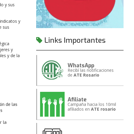
do y sus
indicatos y
e sus
Links Importantes
égica
jeres y
es y de la
WhatsApp
Recibí las notificaciones
de
ATE Rosario
Afiliate
Campaña hacia los 10mil
ón de las
afiliados en
ATE rosario
os
r la