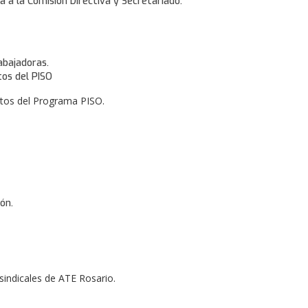
a a la Comisión Directiva y Secretariado.
abajadoras.
tos del PISO
ctos del Programa PISO.
ón.
 sindicales de ATE Rosario.