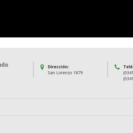
ado
Dirección:
Telé
San Lorenzo 1879
(034
(034