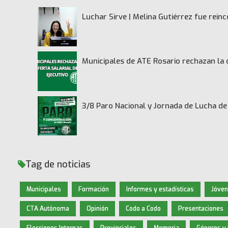
Luchar Sirve | Melina Gutiérrez fue rei
Municipales de ATE Rosario rechazan la 
3/8 Paro Nacional y Jornada de Lucha 
Tag de noticias
Municipales
Formación
Informes y estadísticas
Jóve
CTA Autónoma
Opinión
Codo a Codo
Presentaciones
Elecciones Internas
Provinciales
Memoria
Géneros y 