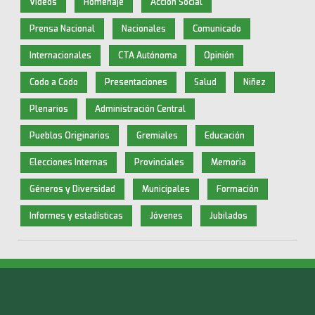
Videos
Homenaje
Acción Social
Prensa Nacional
Nacionales
Comunicado
Internacionales
CTA Autónoma
Opinión
Codo a Codo
Presentaciones
Salud
Niñez
Plenarios
Administración Central
Pueblos Originarios
Gremiales
Educación
Elecciones Internas
Provinciales
Memoria
Géneros y Diversidad
Municipales
Formación
Informes y estadísticas
Jóvenes
Jubilados