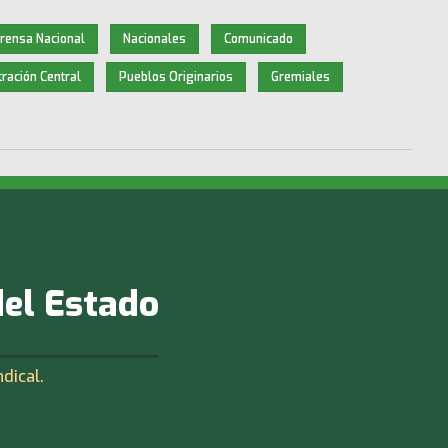
rensa Nacional
Nacionales
Comunicado
ración Central
Pueblos Originarios
Gremiales
del Estado
ndical.