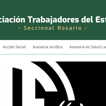
iación Trabajadores del E
- Seccional Rosario -
Acción Social
Asesoría Jurídica
Asesoría en Salud L