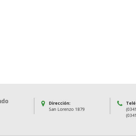
ado
Dirección:
Telé
San Lorenzo 1879
(034
(034