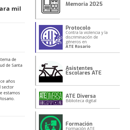
Memoria 2025
para mil
Protocolo
Contra la violencia y la
discriminación de
géneros en
ATE Rosario
istema de
lud de Santa
Asistentes
Escolares ATE
ace años
l sector
que estamos
ATE Diversa
Rosario.
Biblioteca digital
Formación
Formación ATE