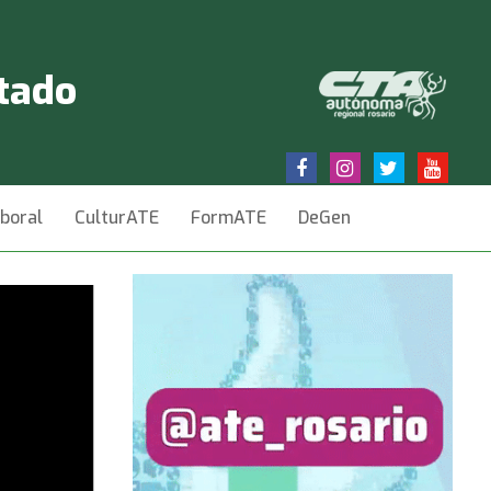
stado
aboral
CulturATE
FormATE
DeGen