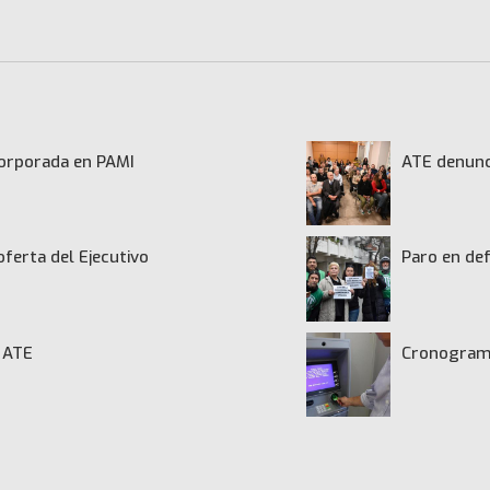
ncorporada en PAMI
ATE denunci
oferta del Ejecutivo
Paro en def
de ATE
Cronograma