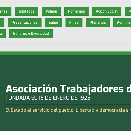
enes
Jubilados
Videos
Homenaje
Acción Social
P
o
Presentaciones
Salud
Niñez
Plenarios
Administ
a
Géneros y Diversidad
Asociación Trabajadores 
FUNDADA EL 15 DE ENERO DE 1925
El Estado al servicio del pueblo. Libertad y democracia si