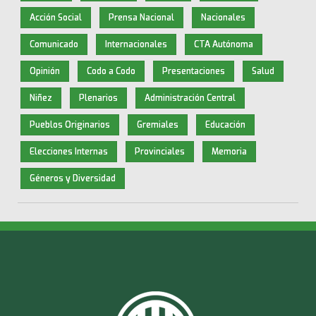
Acción Social
Prensa Nacional
Nacionales
Comunicado
Internacionales
CTA Autónoma
Opinión
Codo a Codo
Presentaciones
Salud
Niñez
Plenarios
Administración Central
Pueblos Originarios
Gremiales
Educación
Elecciones Internas
Provinciales
Memoria
Géneros y Diversidad