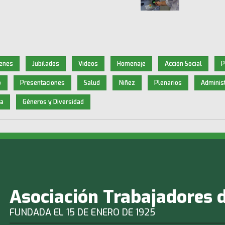
enes
Jubilados
Videos
Homenaje
Acción Social
P
o
Presentaciones
Salud
Niñez
Plenarios
Administ
a
Géneros y Diversidad
Asociación Trabajadores 
FUNDADA EL 15 DE ENERO DE 1925