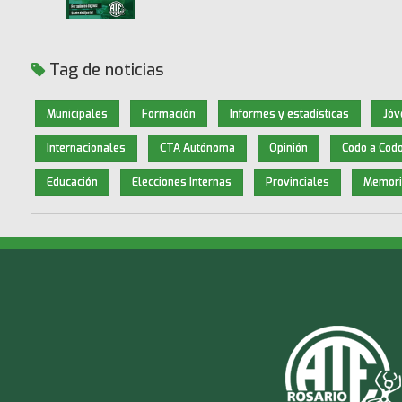
Tag de noticias
Municipales
Formación
Informes y estadísticas
Jóv
Internacionales
CTA Autónoma
Opinión
Codo a Cod
Educación
Elecciones Internas
Provinciales
Memori