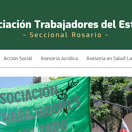
iación Trabajadores del E
- Seccional Rosario -
Acción Social
Asesoría Jurídica
Asesoría en Salud L