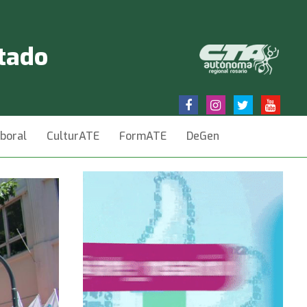
stado
aboral
CulturATE
FormATE
DeGen