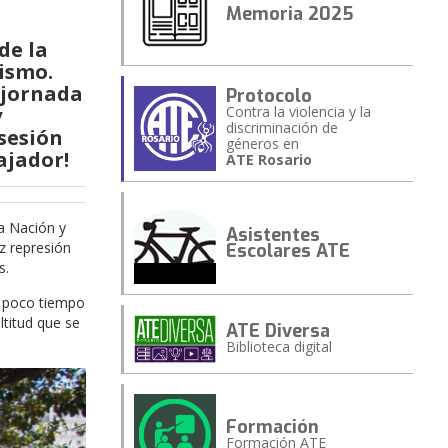
Memoria 2025
de la
ismo.
 jornada
Protocolo
y
Contra la violencia y la
discriminación de
sesión
géneros en
ajador!
ATE Rosario
a Nación y
Asistentes
oz represión
Escolares ATE
s.
l poco tiempo
ltitud que se
ATE Diversa
Biblioteca digital
Formación
Formación ATE