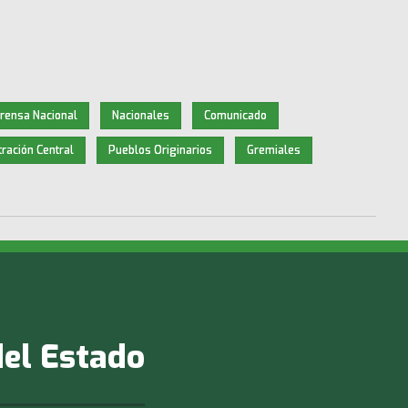
rensa Nacional
Nacionales
Comunicado
ración Central
Pueblos Originarios
Gremiales
del Estado