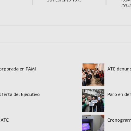
(034
ncorporada en PAMI
ATE denunci
oferta del Ejecutivo
Paro en def
de ATE
Cronograma