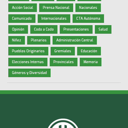
Acción Social
Prensa Nacional
Nacionales
Comunicado
Internacionales
CTA Autónoma
Opinión
Codo a Codo
Presentaciones
Salud
Niñez
Plenarios
Administración Central
Pueblos Originarios
Gremiales
Educación
Elecciones Internas
Provinciales
Memoria
Géneros y Diversidad