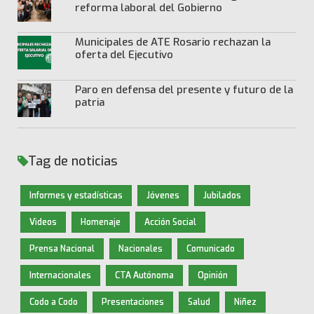
reforma laboral del Gobierno
Municipales de ATE Rosario rechazan la
oferta del Ejecutivo
Paro en defensa del presente y futuro de la
patria
Tag de noticias
Informes y estadísticas
Jóvenes
Jubilados
Videos
Homenaje
Acción Social
Prensa Nacional
Nacionales
Comunicado
Internacionales
CTA Autónoma
Opinión
Codo a Codo
Presentaciones
Salud
Niñez