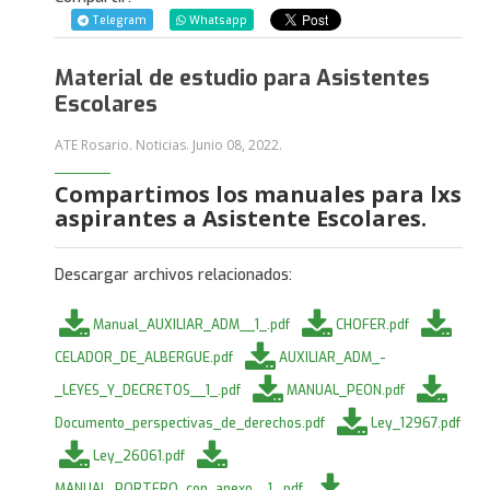
Telegram
Whatsapp
Material de estudio para Asistentes
Escolares
ATE Rosario. Noticias.
Junio 08, 2022
.
Compartimos los manuales para lxs
aspirantes a Asistente Escolares.
Descargar archivos relacionados:
Manual_AUXILIAR_ADM__1_.pdf
CHOFER.pdf
CELADOR_DE_ALBERGUE.pdf
AUXILIAR_ADM_-
_LEYES_Y_DECRETOS__1_.pdf
MANUAL_PEON.pdf
Documento_perspectivas_de_derechos.pdf
Ley_12967.pdf
Ley_26061.pdf
MANUAL_PORTERO_con_anexo__1_.pdf