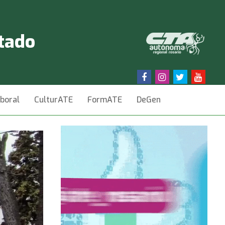
stado
aboral
CulturATE
FormATE
DeGen