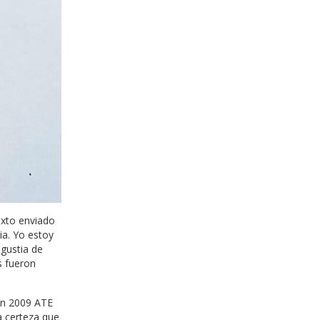
exto enviado
ia. Yo estoy
ngustia de
s fueron
 en 2009 ATE
a certeza que