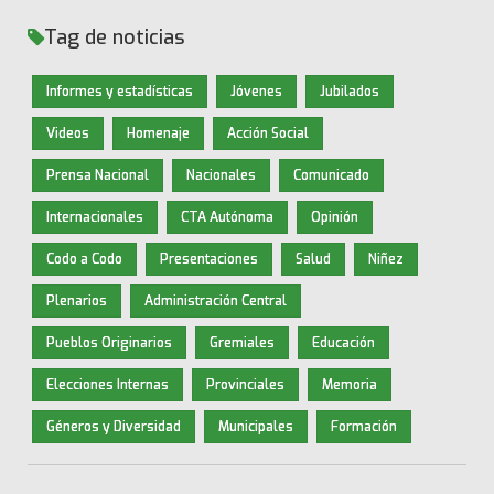
Tag de noticias
Informes y estadísticas
Jóvenes
Jubilados
Videos
Homenaje
Acción Social
Prensa Nacional
Nacionales
Comunicado
Internacionales
CTA Autónoma
Opinión
Codo a Codo
Presentaciones
Salud
Niñez
Plenarios
Administración Central
Pueblos Originarios
Gremiales
Educación
Elecciones Internas
Provinciales
Memoria
Géneros y Diversidad
Municipales
Formación