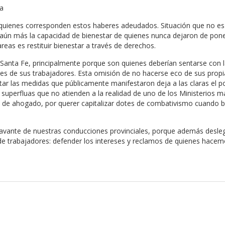
ra
quienes corresponden estos haberes adeudados. Situación que no e
n aún más la capacidad de bienestar de quienes nunca dejaron de pone
as es restituir bienestar a través de derechos.
Santa Fe, principalmente porque son quienes deberían sentarse con 
eses de sus trabajadores. Esta omisión de no hacerse eco de sus propi
ar las medidas que públicamente manifestaron deja a las claras el p
uperfluas que no atienden a la realidad de uno de los Ministerios m
e ahogado, por querer capitalizar dotes de combativismo cuando bri
avante de nuestras conducciones provinciales, porque además desleg
 de trabajadores: defender los intereses y reclamos de quienes hace