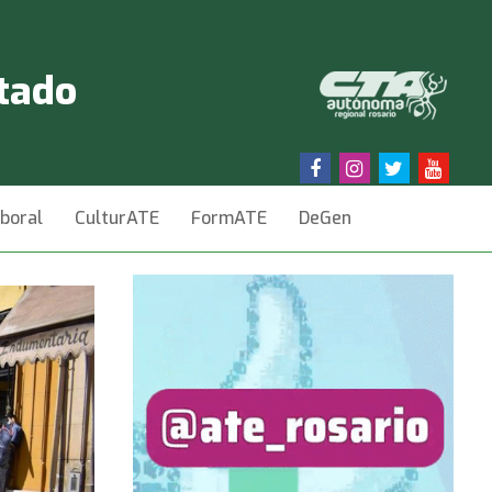
stado
aboral
CulturATE
FormATE
DeGen