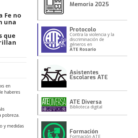
Memoria 2025
a Fe no
en una
Protocolo
s que
Contra la violencia y la
discriminación de
rillan
géneros en
ATE Rosario
Asistentes
Escolares ATE
rxs en
 de haberes
ATE Diversa
Biblioteca digital
más
a pobreza.
ro y medidas
Formación
Formación ATE