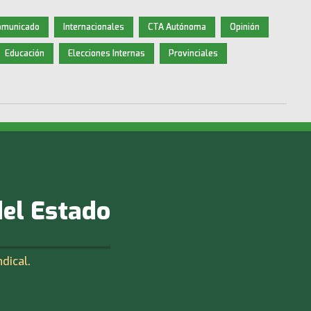
omunicado
Internacionales
CTA Autónoma
Opinión
Educación
Elecciones Internas
Provinciales
del Estado
ndical.