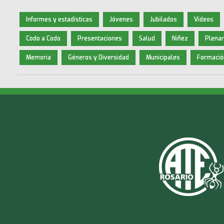
Informes y estadísticas
Jóvenes
Jubilados
Videos
Codo a Codo
Presentaciones
Salud
Niñez
Plenar
Memoria
Géneros y Diversidad
Municipales
Formació