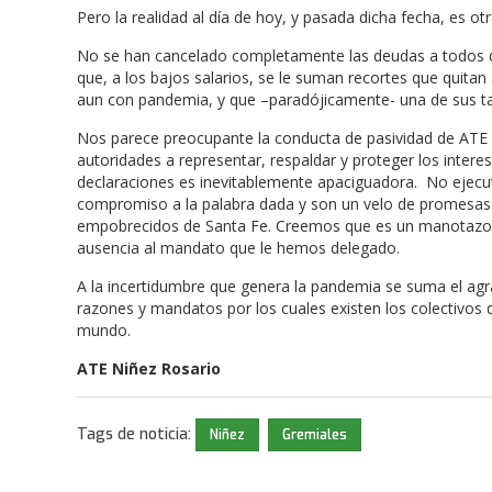
Pero la realidad al día de hoy, y pasada dicha fecha, es ot
No se han cancelado completamente las deudas a todos 
que, a los bajos salarios, se le suman recortes que quita
aun con pandemia, y que –paradójicamente- una de sus tare
Nos parece preocupante la conducta de pasividad de ATE 
autoridades a representar, respaldar y proteger los inter
declaraciones es inevitablemente apaciguadora. No ejecut
compromiso a la palabra dada y son un velo de promesas s
empobrecidos de Santa Fe. Creemos que es un manotazo d
ausencia al mandato que le hemos delegado.
A la incertidumbre que genera la pandemia se suma el agr
razones y mandatos por los cuales existen los colectivos
mundo.
ATE Niñez Rosario
Tags de noticia:
Niñez
Gremiales