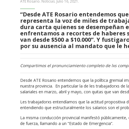
ATE Rosario. Noticias.
Julio 16, 2021
.
“Desde ATE Rosario entendemos que l
representa la voz de miles de traba
dura carta quienes se desempeñan en
enfrentamos a recortes de haberes s
van desde $500 a $10.000”. Y fustigar
por su ausencia al mandato que le 
Compartimos el pronunciamiento completo de lxs comp
Desde ATE Rosario entendemos que la política gremial imp
nuestra provincia. En particular la de les trabajadorxs de
salariales en marzo, abril y mayo, con quitas que van des
Les trabajadorxs entendíamos que la actitud propositiva d
entendiendo que estructuralmente los salarios son el prob
La misma conducción provincial manifestó públicamente, que
de fuerza, llamando a un “Estado de Emergencia”.