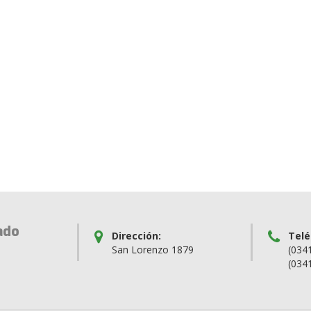
ado
Dirección:
Telé
San Lorenzo 1879
(034
(034