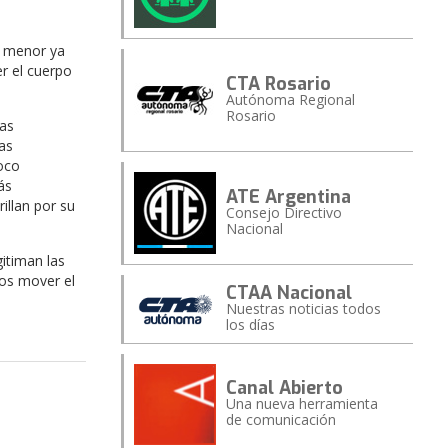
s menor ya
r el cuerpo
CTA Rosario
Autónoma Regional
Rosario
las
as
oco
ás
ATE Argentina
llan por su
Consejo Directivo
Nacional
itiman las
mos mover el
CTAA Nacional
Nuestras noticias todos
los días
Canal Abierto
Una nueva herramienta
de comunicación