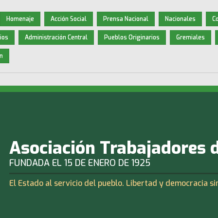
Homenaje
Acción Social
Prensa Nacional
Nacionales
C
ios
Administración Central
Pueblos Originarios
Gremiales
n
Asociación Trabajadores 
FUNDADA EL 15 DE ENERO DE 1925
El Estado al servicio del pueblo. Libertad y democracia si