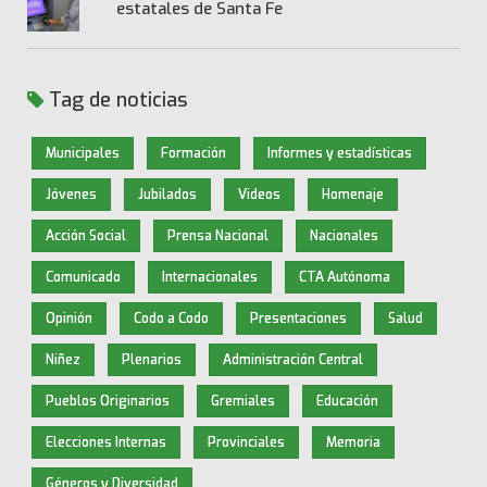
estatales de Santa Fe
Tag de noticias
Municipales
Formación
Informes y estadísticas
Jóvenes
Jubilados
Videos
Homenaje
Acción Social
Prensa Nacional
Nacionales
Comunicado
Internacionales
CTA Autónoma
Opinión
Codo a Codo
Presentaciones
Salud
Niñez
Plenarios
Administración Central
Pueblos Originarios
Gremiales
Educación
Elecciones Internas
Provinciales
Memoria
Géneros y Diversidad