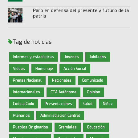
Paro en defensa del presente y futuro de la
patria
Tag de noticias
Informes y estadísticas
Jóvenes
Jubilados
Videos
Homenaje
Acción Social
Prensa Nacional
Nacionales
Comunicado
Internacionales
CTA Autónoma
Opinión
Codo a Codo
Presentaciones
Salud
Niñez
Plenarios
Administración Central
Pueblos Originarios
Gremiales
Educación