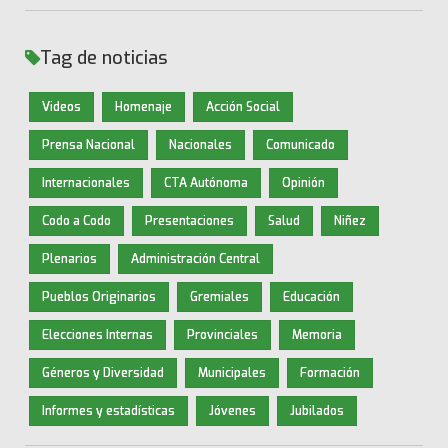
Tag de noticias
Videos
Homenaje
Acción Social
Prensa Nacional
Nacionales
Comunicado
Internacionales
CTA Autónoma
Opinión
Codo a Codo
Presentaciones
Salud
Niñez
Plenarios
Administración Central
Pueblos Originarios
Gremiales
Educación
Elecciones Internas
Provinciales
Memoria
Géneros y Diversidad
Municipales
Formación
Informes y estadísticas
Jóvenes
Jubilados