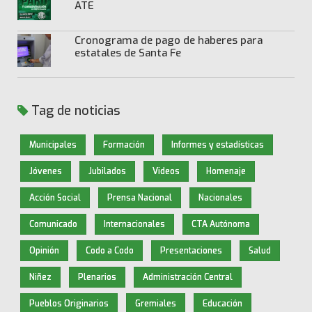
ATE
Cronograma de pago de haberes para
estatales de Santa Fe
Tag de noticias
Municipales
Formación
Informes y estadísticas
Jóvenes
Jubilados
Videos
Homenaje
Acción Social
Prensa Nacional
Nacionales
Comunicado
Internacionales
CTA Autónoma
Opinión
Codo a Codo
Presentaciones
Salud
Niñez
Plenarios
Administración Central
Pueblos Originarios
Gremiales
Educación