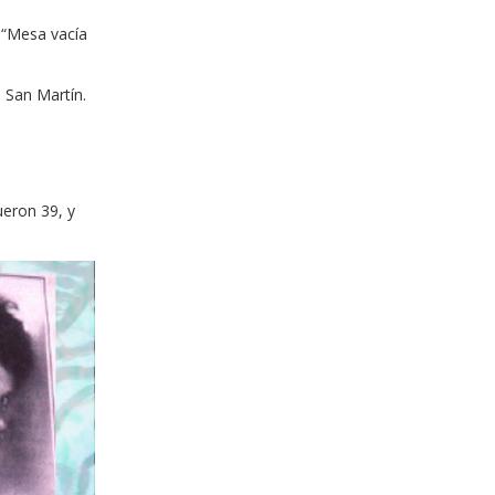
n “Mesa vacía
 San Martín.
ueron 39, y