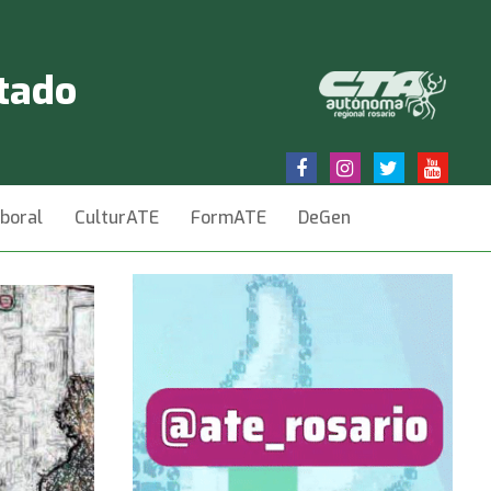
stado
aboral
CulturATE
FormATE
DeGen