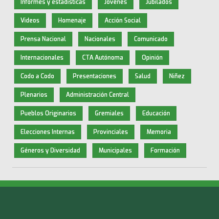
Informes y estadísticas
Jóvenes
Jubilados
Videos
Homenaje
Acción Social
Prensa Nacional
Nacionales
Comunicado
Internacionales
CTA Autónoma
Opinión
Codo a Codo
Presentaciones
Salud
Niñez
Plenarios
Administración Central
Pueblos Originarios
Gremiales
Educación
Elecciones Internas
Provinciales
Memoria
Géneros y Diversidad
Municipales
Formación