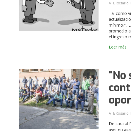
ATE Rosario. 
Tal como vi
actualizaci
mínimo?”. El
promedio al
el ingreso 
Leer más
"No 
cont
opor
ATE Rosario. 
De cara al 
ayer en as