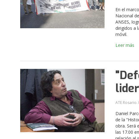
En el marc
Nacional de
ANSES, logr
dirigidos a
móvil.
Leer más
"Def
lide
ATE Rosario. 
Daniel Parce
de la “Hist
obra. Será e
las 17.00 e
relación al