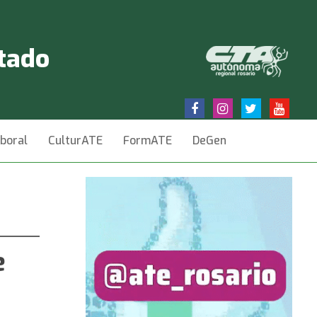
stado
aboral
CulturATE
FormATE
DeGen
e