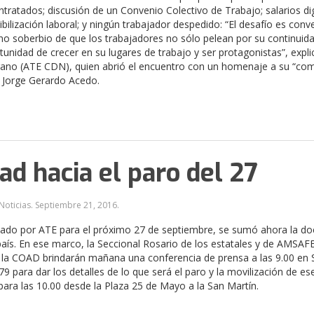
ntratados; discusión de un Convenio Colectivo de Trabajo; salarios di
ibilización laboral; y ningún trabajador despedido: “El desafío es conv
no soberbio de que los trabajadores no sólo pelean por su continuid
tunidad de crecer en su lugares de trabajo y ser protagonistas”, expli
rano (ATE CDN), quien abrió el encuentro con un homenaje a su “c
 Jorge Gerardo Acedo.
ad hacia el paro del 27
Noticias.
Septiembre 21, 2016
.
zado por ATE para el próximo 27 de septiembre, se sumó ahora la do
país. En ese marco, la Seccional Rosario de los estatales y de AMSAFE
 la COAD brindarán mañana una conferencia de prensa a las 9.00 en 
9 para dar los detalles de lo que será el paro y la movilización de ese
 para las 10.00 desde la Plaza 25 de Mayo a la San Martín.