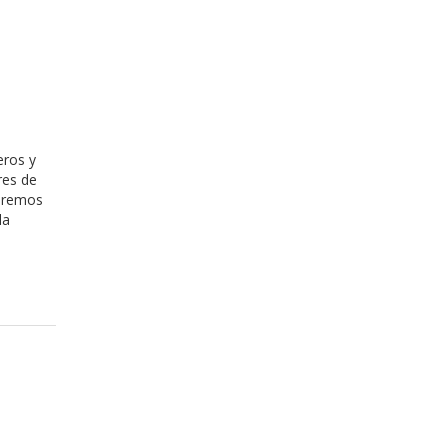
eros y
res de
zaremos
la