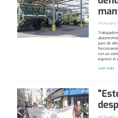
denu
man
ATE Rosario. 
Trabajadore
abastecimie
(uno de ell
funcionando
con un sist
expresó el 
Leer más
"Est
desp
ATE Rosario. 