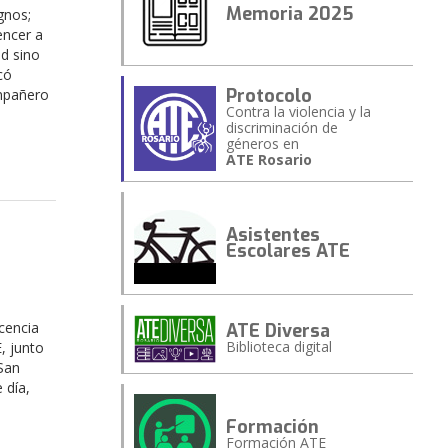
Memoria 2025
gnos;
encer a
ad sino
có
Protocolo
ompañero
Contra la violencia y la
discriminación de
géneros en
ATE Rosario
Asistentes
Escolares ATE
cencia
ATE Diversa
Biblioteca digital
, junto
San
 día,
Formación
Formación ATE