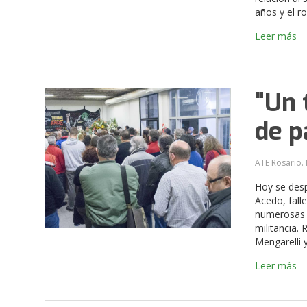
años y el ro
Leer más
"Un 
de p
ATE Rosario. 
Hoy se desp
Acedo, fall
numerosas o
militancia.
Mengarelli 
Leer más