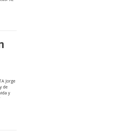
n
CTA Jorge
y de
vida y
”