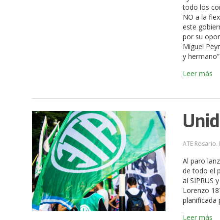
todo los co
NO a la flex
este gobier
por su opor
Miguel Pey
y hermano”
Leer más
Unid
ATE Rosario. 
Al paro lan
de todo el 
al SIPRUS y
Lorenzo 187
planificada
Leer más