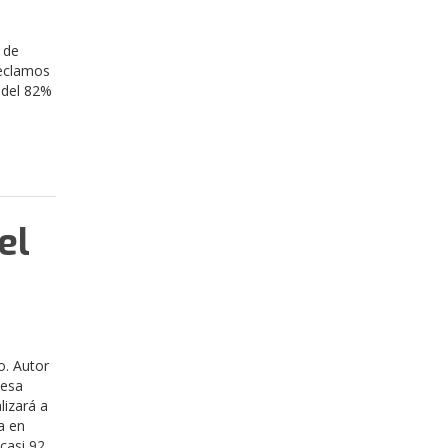
 de
reclamos
 del 82%
el
o. Autor
 esa
lizará a
a en
casi 92