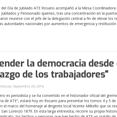
o del Día de Jubilado ATE Rosario acompañó a la Mesa Coordinadora
 Jubilados y Pensionado quienes, tras una concentración en la puerta
aron reunirse con el jefe de la delegación central a fin de elevar los 
 las autoridades nacionales por aumentos de emergencia y restitución
ender la democracia desde 
razgo de los trabajadores"
Noticias.
Septiembre 20, 2016
.
ro es periodista y se ha convertido en el historiador oficial del gremi
oria de ATE”, estará hoy en Rosario para presentar los tomos 4 y 5 de
n el marco del homenaje al dirigente local Vicente Militello que se rea
n San Lorenzo 1879. En esta larga entrevista, recorre su propia histori
 sindicato, los hechos y personas que han hecho de ATE un orgullo de 