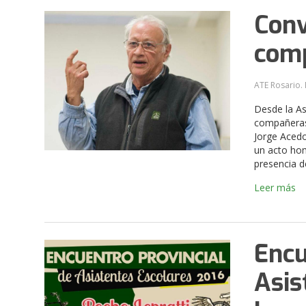
Conv
comp
ATE Rosario. 
Desde la A
compañeras 
Jorge Acedo
un acto hom
presencia d
Leer más
Encu
Asis