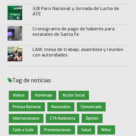
3/8 Paro Nacional y Jornada de Lucha de
ATE
Cronograma de pago de haberes para
estatales de Santa Fe
LAM: mesa de trabajo, asamblea y reunión
con autoridades
Tag de noticias
Videos
Homenaje
Acción Social
Prensa Nacional
Nacionales
Comunicado
Internacionales
CTA Autónoma
Opinión
Codo a Codo
Presentaciones
Salud
Niñez