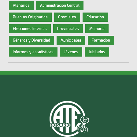
Plenarios
Administración Central
Pueblos Originarios
Gremiales
Educación
Elecciones Internas
Provinciales
Memoria
Géneros y Diversidad
Municipales
Formación
Informes y estadísticas
Jóvenes
Jubilados