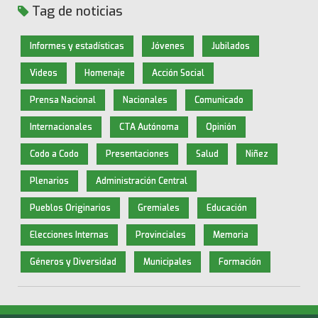
Tag de noticias
Informes y estadísticas
Jóvenes
Jubilados
Videos
Homenaje
Acción Social
Prensa Nacional
Nacionales
Comunicado
Internacionales
CTA Autónoma
Opinión
Codo a Codo
Presentaciones
Salud
Niñez
Plenarios
Administración Central
Pueblos Originarios
Gremiales
Educación
Elecciones Internas
Provinciales
Memoria
Géneros y Diversidad
Municipales
Formación