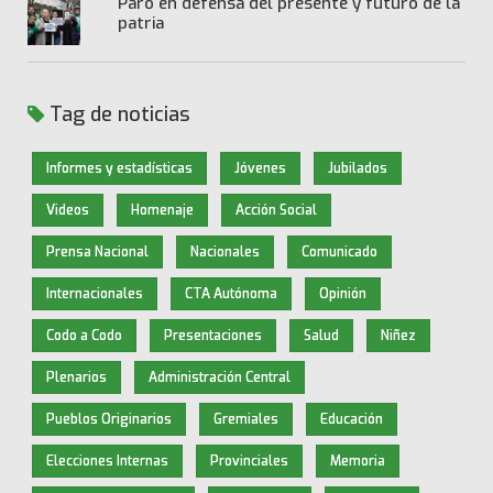
Paro en defensa del presente y futuro de la
patria
Tag de noticias
Informes y estadísticas
Jóvenes
Jubilados
Videos
Homenaje
Acción Social
Prensa Nacional
Nacionales
Comunicado
Internacionales
CTA Autónoma
Opinión
Codo a Codo
Presentaciones
Salud
Niñez
Plenarios
Administración Central
Pueblos Originarios
Gremiales
Educación
Elecciones Internas
Provinciales
Memoria