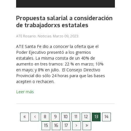
Propuesta salarial a consideración
de trabajadorxs estatales
ATE Rosario. Noticias.
Marzo 09, 2023
.
ATE Santa Fe dio a conocer la oferta que el
Poder Ejecutivo presentó a los gremios
estatales. La misma consta de un 40% de
aumento en tres tramos: 22 % en marzo; 10%
en mayo; y 8% en julio. El Consejo Directivo
Provincial dio sólo 24 horas para que las bases
acepten o rechacen.
Leer más
8
9
10
11
12
13
14
15
16
17