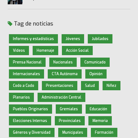
Tag de noticias
Informes y estadísticas
Jóvenes
Jubilados
Videos
Homenaje
Acción Social
Prensa Nacional
Nacionales
Comunicado
Internacionales
CTA Autónoma
Opinión
Codo a Codo
Presentaciones
Salud
Niñez
Plenarios
Administración Central
Pueblos Originarios
Gremiales
Educación
Elecciones Internas
Provinciales
Memoria
Géneros y Diversidad
Municipales
Formación