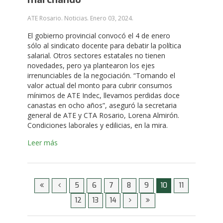
ATE Rosario. Noticias.
Enero 03, 2024
.
El gobierno provincial convocó el 4 de enero
sólo al sindicato docente para debatir la política
salarial. Otros sectores estatales no tienen
novedades, pero ya plantearon los ejes
irrenunciables de la negociación. “Tomando el
valor actual del monto para cubrir consumos
mínimos de ATE Indec, llevamos perdidas doce
canastas en ocho años”, aseguró la secretaria
general de ATE y CTA Rosario, Lorena Almirón.
Condiciones laborales y edilicias, en la mira.
Leer más
5
6
7
8
9
10
11
12
13
14