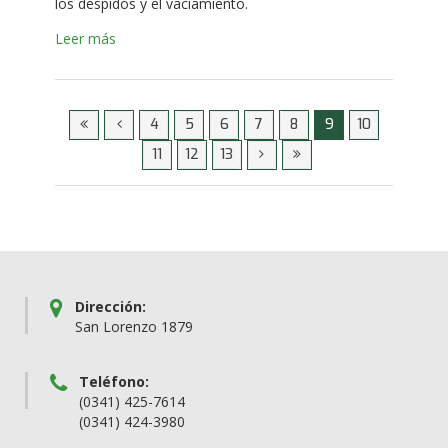
los despidos y el vaciamiento.
Leer más
4
5
6
7
8
9
10
11
12
13
Dirección:
San Lorenzo 1879
Teléfono:
(0341) 425-7614
(0341) 424-3980