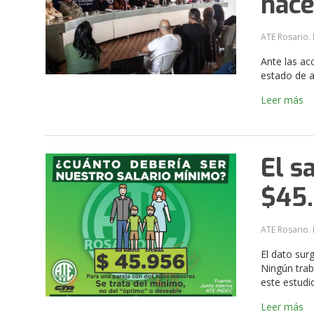
hace
ATE Rosario. 
Ante las ac
estado de a
Leer más
El s
$45
ATE Rosario. 
El dato sur
Ningún trab
este estudi
Leer más