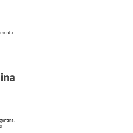
tamento
tina
gentina,
as