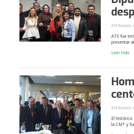
des
ATE Rosario. 
ATE fue inc
presentar 
Leer más
Home
cent
ATE Rosario. 
El históric
la CMT y f