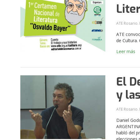
Lite
ATE Rosario. 
ATE convoca
de Cultura.
Leer más
El D
y la
ATE Rosario. 
Daniel Godo
ARGENTINA, 
habló del p
elecciones 