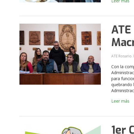
Leer más
ATE 
Macr
ATE Rosario. 
Con la comp
Administrac
para funcio
quebrando l
Administrac
Leer más
1er 