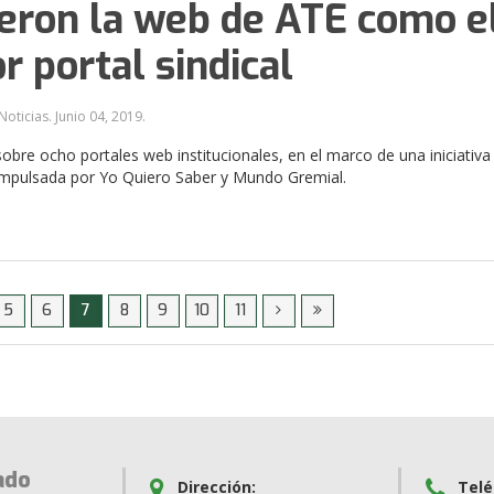
ieron la web de ATE como e
r portal sindical
Noticias.
Junio 04, 2019
.
sobre ocho portales web institucionales, en el marco de una iniciativa
impulsada por Yo Quiero Saber y Mundo Gremial.
5
6
7
8
9
10
11
ado
Dirección:
Telé