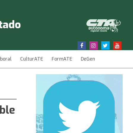
stado
aboral
CulturATE
FormATE
DeGen
ble