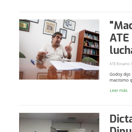
"Mac
ATE 
luch
ATE Rosario. 
Godoy dijo 
macrismo qu
Leer más
Dict
Dipu