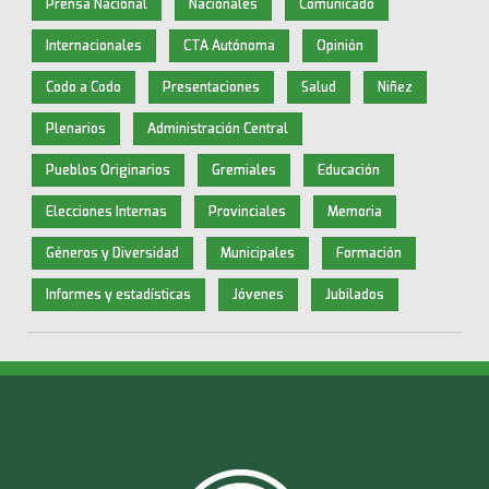
Prensa Nacional
Nacionales
Comunicado
Internacionales
CTA Autónoma
Opinión
Codo a Codo
Presentaciones
Salud
Niñez
Plenarios
Administración Central
Pueblos Originarios
Gremiales
Educación
Elecciones Internas
Provinciales
Memoria
Géneros y Diversidad
Municipales
Formación
Informes y estadísticas
Jóvenes
Jubilados