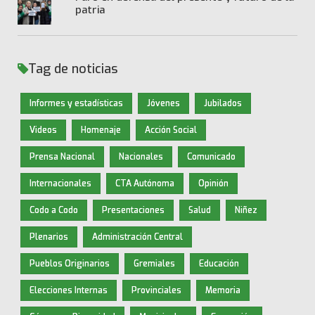
patria
Tag de noticias
Informes y estadísticas
Jóvenes
Jubilados
Videos
Homenaje
Acción Social
Prensa Nacional
Nacionales
Comunicado
Internacionales
CTA Autónoma
Opinión
Codo a Codo
Presentaciones
Salud
Niñez
Plenarios
Administración Central
Pueblos Originarios
Gremiales
Educación
Elecciones Internas
Provinciales
Memoria