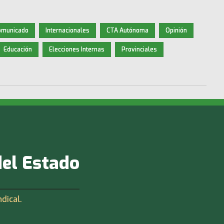
omunicado
Internacionales
CTA Autónoma
Opinión
Educación
Elecciones Internas
Provinciales
del Estado
ndical.