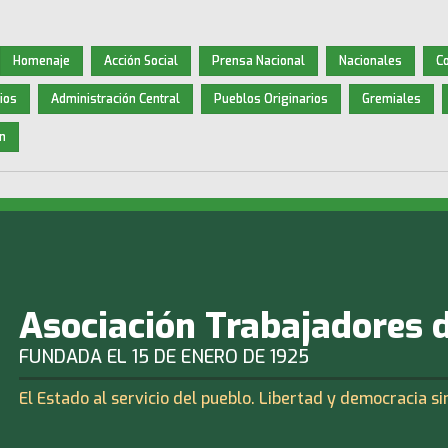
Homenaje
Acción Social
Prensa Nacional
Nacionales
C
ios
Administración Central
Pueblos Originarios
Gremiales
n
Asociación Trabajadores 
FUNDADA EL 15 DE ENERO DE 1925
El Estado al servicio del pueblo. Libertad y democracia si