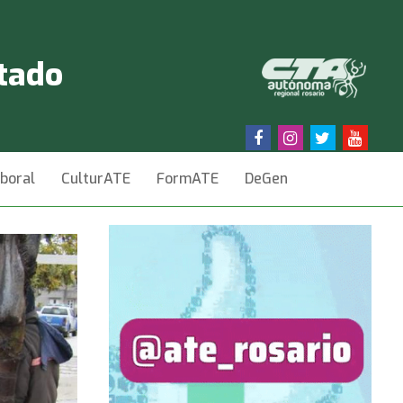
stado
aboral
CulturATE
FormATE
DeGen