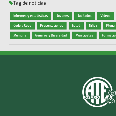
Tag de noticias
Informes y estadísticas
Jóvenes
Jubilados
Videos
Codo a Codo
Presentaciones
Salud
Niñez
Plenar
Memoria
Géneros y Diversidad
Municipales
Formació