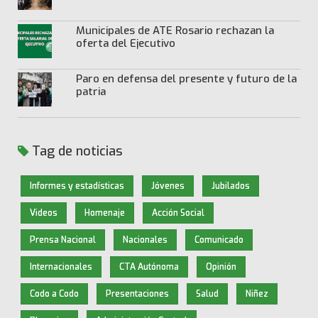
Municipales de ATE Rosario rechazan la
oferta del Ejecutivo
Paro en defensa del presente y futuro de la
patria
Tag de noticias
Informes y estadísticas
Jóvenes
Jubilados
Videos
Homenaje
Acción Social
Prensa Nacional
Nacionales
Comunicado
Internacionales
CTA Autónoma
Opinión
Codo a Codo
Presentaciones
Salud
Niñez