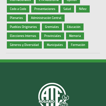
Codo a Codo
Presentaciones
Salud
Niñez
Plenarios
Administración Central
Pueblos Originarios
Gremiales
Educación
Elecciones Internas
Provinciales
Memoria
Géneros y Diversidad
Municipales
Formación