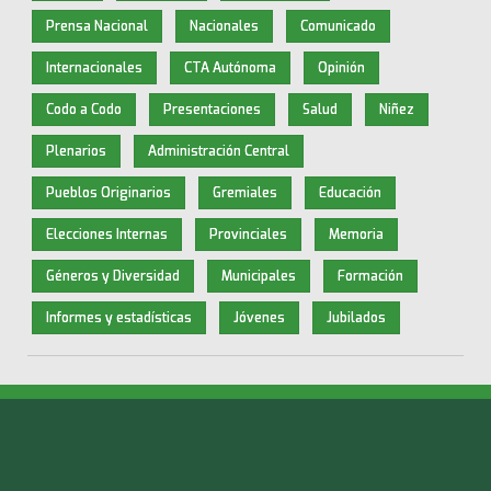
Prensa Nacional
Nacionales
Comunicado
Internacionales
CTA Autónoma
Opinión
Codo a Codo
Presentaciones
Salud
Niñez
Plenarios
Administración Central
Pueblos Originarios
Gremiales
Educación
Elecciones Internas
Provinciales
Memoria
Géneros y Diversidad
Municipales
Formación
Informes y estadísticas
Jóvenes
Jubilados