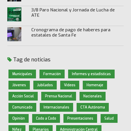
3/8 Paro Nacional y Jornada de Lucha de
ATE
Cronograma de pago de haberes para
estatales de Santa Fe
Tag de noticias
Municipales
Formación
Informes y estadísticas
Jóvenes
Jubilados
Videos
Homenaje
Acción Social
Prensa Nacional
Nacionales
Comunicado
Internacionales
CTA Autónoma
Opinión
Codo a Codo
Presentaciones
Salud
Niñez
Plenarios
Administración Central