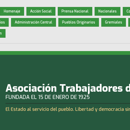
Homenaje
Acción Social
Prensa Nacional
Nacionales
C
ios
Administración Central
Pueblos Originarios
Gremiales
n
Asociación Trabajadores 
FUNDADA EL 15 DE ENERO DE 1925
El Estado al servicio del pueblo. Libertad y democracia si