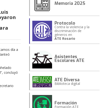
Memoria 2025
Luis
poyaron
Protocolo
para
Contra la violencia y la
discriminación de
géneros en
ATE Rosario
ntamos día a
lanteó
Asistentes
Escolares ATE
anhelado
l”, concluyó
ATE Diversa
Biblioteca digital
ecretario
Formación
Formación ATE