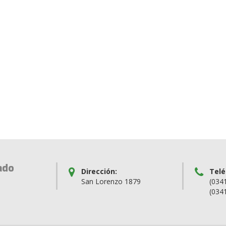
ado
Dirección:
Telé
San Lorenzo 1879
(034
(034