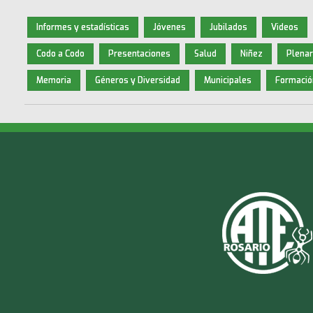
Informes y estadísticas
Jóvenes
Jubilados
Videos
Codo a Codo
Presentaciones
Salud
Niñez
Plenar
Memoria
Géneros y Diversidad
Municipales
Formació