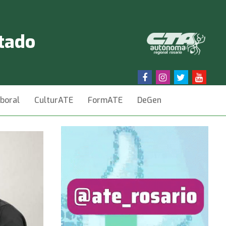
stado
aboral
CulturATE
FormATE
DeGen