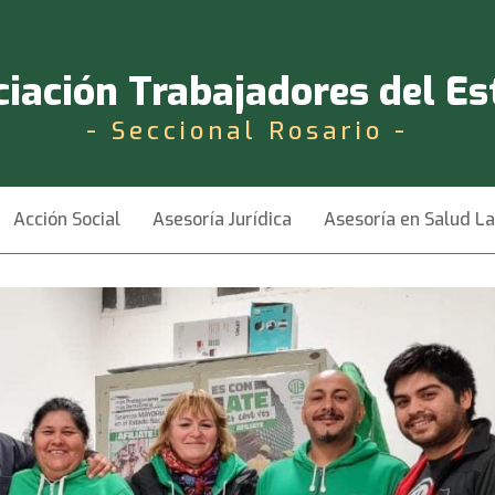
iación Trabajadores del E
- Seccional Rosario -
Acción Social
Asesoría Jurídica
Asesoría en Salud L