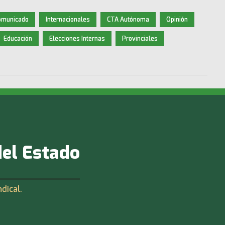
omunicado
Internacionales
CTA Autónoma
Opinión
Educación
Elecciones Internas
Provinciales
del Estado
ndical.