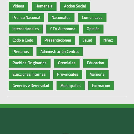
Videos
Homenaje
Acción Social
Prensa Nacional
Nacionales
Comunicado
Internacionales
CTA Autónoma
Opinión
Codo a Codo
Presentaciones
Salud
Niñez
Plenarios
Administración Central
Pueblos Originarios
Gremiales
Educación
Elecciones Internas
Provinciales
Memoria
Géneros y Diversidad
Municipales
Formación