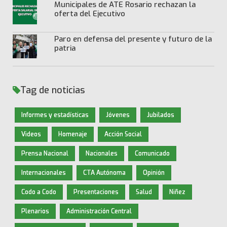
Municipales de ATE Rosario rechazan la
oferta del Ejecutivo
Paro en defensa del presente y futuro de la
patria
Tag de noticias
Informes y estadísticas
Jóvenes
Jubilados
Videos
Homenaje
Acción Social
Prensa Nacional
Nacionales
Comunicado
Internacionales
CTA Autónoma
Opinión
Codo a Codo
Presentaciones
Salud
Niñez
Plenarios
Administración Central